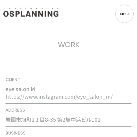
MENU
WORK
CLIENT
eye salon M
https://www.instagram.com/eye_salon_m/
ADDRESS
岩国市旭町2丁目8-35 第2旭中浜ビル102
BUSINESS